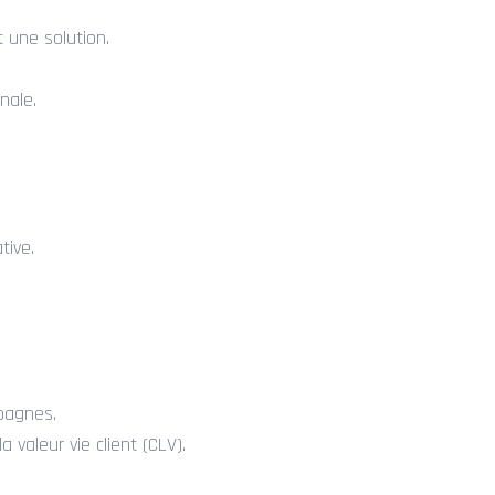
 une solution.
nale.
tive.
.
mpagnes.
valeur vie client (CLV).