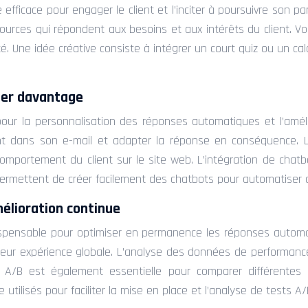
fficace pour engager le client et l’inciter à poursuivre son pa
ources qui répondent aux besoins et aux intérêts du client. V
. Une idée créative consiste à intégrer un court quiz ou un ca
liser davantage
ble pour la personnalisation des réponses automatiques et l’amél
lient dans son e-mail et adapter la réponse en conséquence.
mportement du client sur le site web. L’intégration de chatb
rmettent de créer facilement des chatbots pour automatiser d
élioration continue
ispensable pour optimiser en permanence les réponses automa
t leur expérience globale. L’analyse des données de performanc
sts A/B est également essentielle pour comparer différentes
tilisés pour faciliter la mise en place et l’analyse de tests A/