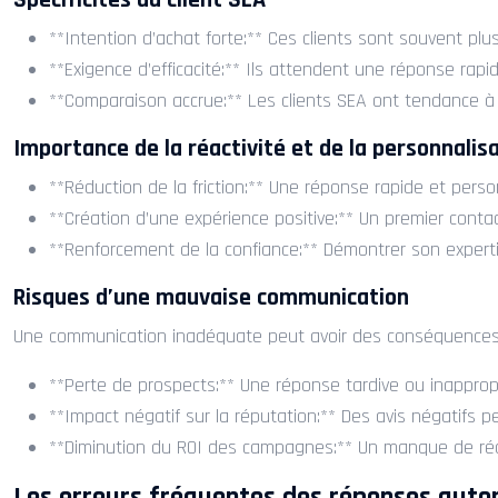
Spécificités du client SEA
**Intention d’achat forte:** Ces clients sont souvent pl
**Exigence d’efficacité:** Ils attendent une réponse rapid
**Comparaison accrue:** Les clients SEA ont tendance à é
Importance de la réactivité et de la personnalis
**Réduction de la friction:** Une réponse rapide et perso
**Création d’une expérience positive:** Un premier conta
**Renforcement de la confiance:** Démontrer son expert
Risques d’une mauvaise communication
Une communication inadéquate peut avoir des conséquences n
**Perte de prospects:** Une réponse tardive ou inappropr
**Impact négatif sur la réputation:** Des avis négatifs
**Diminution du ROI des campagnes:** Un manque de réacti