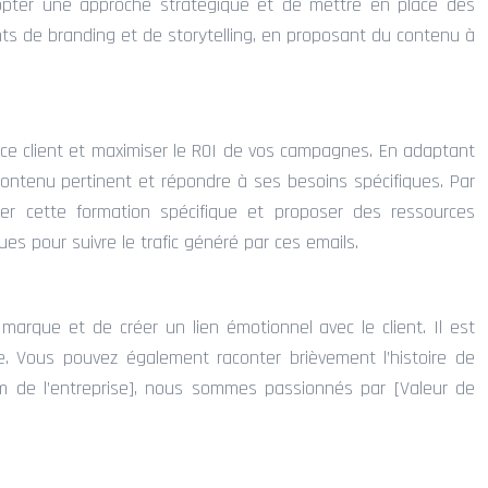
adopter une approche stratégique et de mettre en place des
s de branding et de storytelling, en proposant du contenu à
ce client et maximiser le ROI de vos campagnes. En adaptant
 contenu pertinent et répondre à ses besoins spécifiques. Par
r cette formation spécifique et proposer des ressources
es pour suivre le trafic généré par ces emails.
arque et de créer un lien émotionnel avec le client. Il est
ale. Vous pouvez également raconter brièvement l’histoire de
Nom de l’entreprise], nous sommes passionnés par [Valeur de