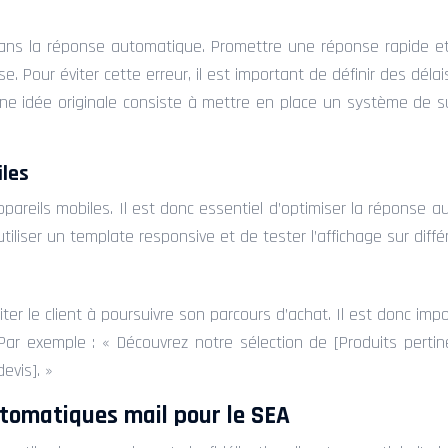
 dans la réponse automatique. Promettre une réponse rapide et
e. Pour éviter cette erreur, il est important de définir des délai
n. Une idée originale consiste à mettre en place un système de 
iles
pareils mobiles. Il est donc essentiel d’optimiser la réponse au
tiliser un template responsive et de tester l’affichage sur diffé
 le client à poursuivre son parcours d’achat. Il est donc importan
Par exemple : « Découvrez notre sélection de [Produits perti
evis]. »
utomatiques mail pour le SEA