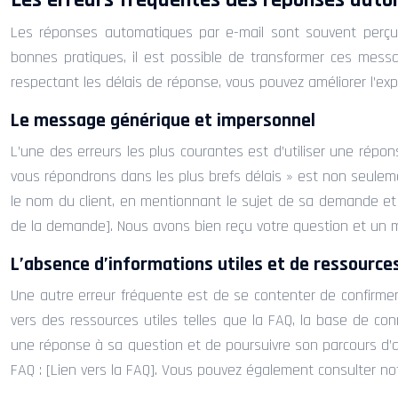
Les erreurs fréquentes des réponses auto
Les réponses automatiques par e-mail sont souvent perçu
bonnes pratiques, il est possible de transformer ces messag
respectant les délais de réponse, vous pouvez améliorer l’exp
Le message générique et impersonnel
L’une des erreurs les plus courantes est d’utiliser une ré
vous répondrons dans les plus brefs délais » est non seulemen
le nom du client, en mentionnant le sujet de sa demande et 
de la demande]. Nous avons bien reçu votre question et un m
L’absence d’informations utiles et de ressourc
Une autre erreur fréquente est de se contenter de confirmer la
vers des ressources utiles telles que la FAQ, la base de co
une réponse à sa question et de poursuivre son parcours d’
FAQ : [Lien vers la FAQ]. Vous pouvez également consulter notre