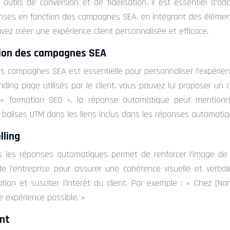
outils de conversion et de fidélisation, il est essentiel d’
nses en fonction des campagnes SEA, en intégrant des élément
pouvez créer une expérience client personnalisée et efficace.
ion des campagnes SEA
campagnes SEA est essentielle pour personnaliser l’expérien
ding page utilisés par le client, vous pouvez lui proposer un
 « formation SEO », la réponse automatique peut mentionne
s balises UTM dans les liens inclus dans les réponses automatiqu
lling
ns les réponses automatiques permet de renforcer l’image de m
x de l’entreprise pour assurer une cohérence visuelle et verb
ion et susciter l’intérêt du client. Par exemple : « Chez [
e expérience possible. »
ent