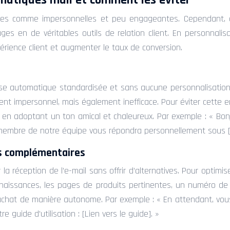
matiques mail et comment les éviter
es comme impersonnelles et peu engageantes. Cependant, en
es en de véritables outils de relation client. En personnalis
érience client et augmenter le taux de conversion.
ponse automatique standardisée et sans aucune personnalisatio
t impersonnel, mais également inefficace. Pour éviter cette err
en adoptant un ton amical et chaleureux. Par exemple : « Bonjo
embre de notre équipe vous répondra personnellement sous [Dé
es complémentaires
 réception de l’e-mail sans offrir d’alternatives. Pour optimis
nnaissances, les pages de produits pertinentes, un numéro de
achat de manière autonome. Par exemple : « En attendant, vous
 guide d’utilisation : [Lien vers le guide]. »