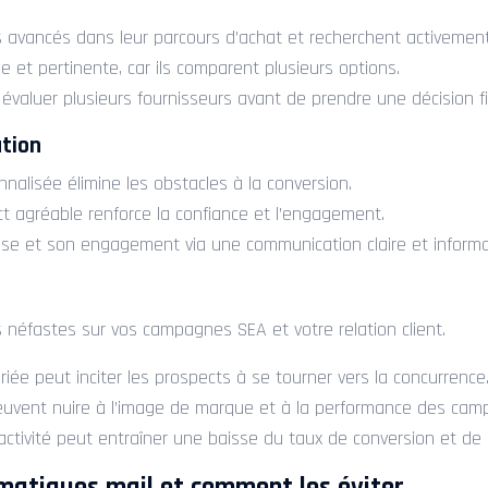
us avancés dans leur parcours d’achat et recherchent activement
e et pertinente, car ils comparent plusieurs options.
valuer plusieurs fournisseurs avant de prendre une décision fi
ation
nnalisée élimine les obstacles à la conversion.
ct agréable renforce la confiance et l’engagement.
ise et son engagement via une communication claire et informa
éfastes sur vos campagnes SEA et votre relation client.
iée peut inciter les prospects à se tourner vers la concurrence
 peuvent nuire à l’image de marque et à la performance des ca
vité peut entraîner une baisse du taux de conversion et de la 