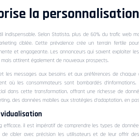
rise la personnalisatio
 indispensable. Selon Statista, plus de 60% du trafic web mo
eting ciblée. Cette prévalence crée un terrain fertile pour
rtinente et engageante. Les annonceurs qui savent exploiter l
s, mais attirent également de nouveaux prospects.
 et les messages aux besoins et aux préférences de chaque cl
ent où les consommateurs sont bombardés d’informations, 
cial dans cette transformation, offrant une richesse de donné
eting, des données mobiles aux stratégies d’adaptation, en pass
ividualisation
g efficace, il est impératif de comprendre les types de donné
de cibler avec précision les utilisateurs et de leur offrir 