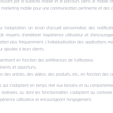
ssant par la publicité mobile et le parcours client, le mobile 
ion marketing mobile pour une communication pertinente et des 
our l’adaptation. Un écran d’accueil personnalisé, des notif
 de moyens d’améliorer l’expérience utilisateur et d’encoura
plication plus fréquemment. L’individualisation des applications
r ajoutée à leurs clients.
pertinent en fonction des préférences de l’utilisateur.
inents et opportuns.
r des articles, des vidéos, des produits, etc., en fonction des cen
s qui s’adaptent en temps réel aux besoins et au comportement 
éalisées, ou dont les fonctionnalités s’adaptent au contexte d
l’expérience utilisateur et encourageant l’engagement.