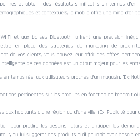
mpagnes et obtenir des résultats significatifs en termes d’e
émographiques et contextuels, le mobile offre une mine d’or po
-Fi et aux balises Bluetooth, offrent une précision inégalée
ettre en place des stratégies de marketing de proximité,
ent de vos clients, vous pouvez leur offrir des offres pert
ion intelligente de ces données est un atout majeur pour les en
s en temps réel aux utilisateurs proches d’un magasin. (Ex: Not
mations pertinentes sur les produits en fonction de l’endroit où 
es aux habitants d’une région ou d’une ville. (Ex: Publicité pour 
lisation pour prédire les besoins futurs et anticiper les dem
sateur, ou lui suggérer des produits qu’il pourrait avoir besoi