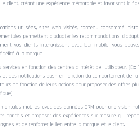
le client, créant une expérience mémorable et favorisant la fidé
ications utilisées, sites web visités, contenu consommé, hist
tementales permettent d’adapter les recommandations, d’adapt
ent vos clients interagissent avec leur mobile, vous pouvez
idélité à la marque.
 services en fonction des centres d’intérêt de l’utilisateur. (
et des notifications push en fonction du comportement de l’util
teurs en fonction de leurs actions pour proposer des offres plus
fique)
tementales mobiles avec des données CRM pour une vision holi
ients enrichis et proposer des expériences sur mesure qui répo
gnes et de renforcer le lien entre la marque et le client.